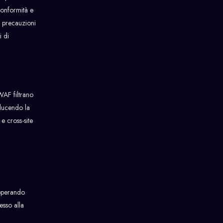
conformità e
e precauzioni
i di
WAF filtrano
iducendo la
e cross-site
, operando
esso alla