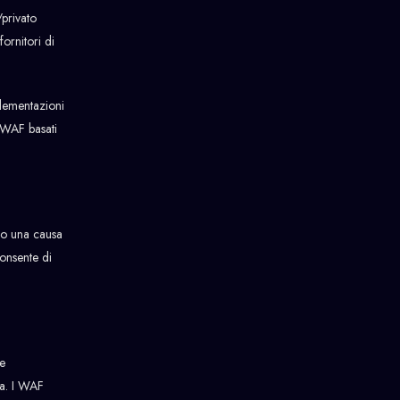
/privato
ornitori di
plementazioni
 WAF basati
no una causa
onsente di
re
za. I WAF