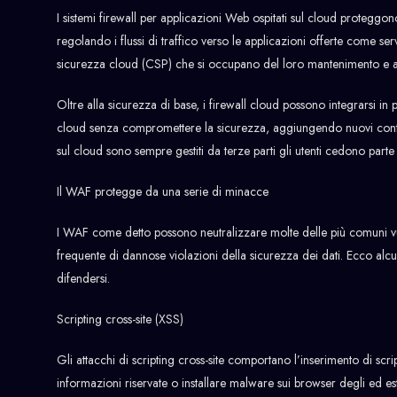
I sistemi firewall per applicazioni Web ospitati sul cloud proteggo
regolando i flussi di traffico verso le applicazioni offerte come se
sicurezza cloud (CSP) che si occupano del loro mantenimento e 
Oltre alla sicurezza di base, i firewall cloud possono integrarsi i
cloud senza compromettere la sicurezza, aggiungendo nuovi contenu
sul cloud sono sempre gestiti da terze parti gli utenti cedono parte 
Il WAF protegge da una serie di minacce
I WAF come detto possono neutralizzare molte delle più comuni vu
frequente di dannose violazioni della sicurezza dei dati. Ecco a
difendersi.
Scripting cross-site (XSS)
Gli attacchi di scripting cross-site comportano l’inserimento di scr
informazioni riservate o installare malware sui browser degli ed es