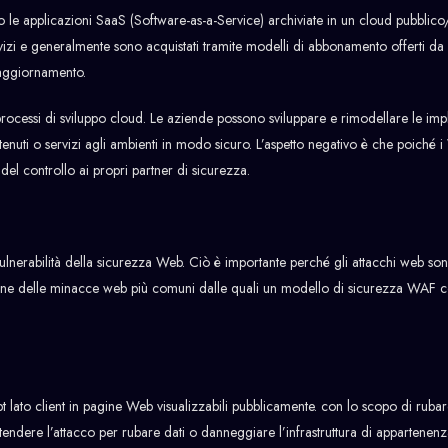
no le applicazioni SaaS (Software-as-a-Service) archiviate in un cloud pubblico
rvizi e generalmente sono acquistati tramite modelli di abbonamento offerti da f
aggiornamento.
n processi di sviluppo cloud. Le aziende possono sviluppare e rimodellare le im
ti o servizi agli ambienti in modo sicuro. L’aspetto negativo è che poiché i
del controllo ai propri partner di sicurezza.
lnerabilità della sicurezza Web. Ciò è importante perché gli attacchi web so
lcune delle minacce web più comuni dalle quali un modello di sicurezza WAF c
ipt lato client in pagine Web visualizzabili pubblicamente. con lo scopo di ruba
tendere l’attacco per rubare dati o danneggiare l’infrastruttura di appartenen