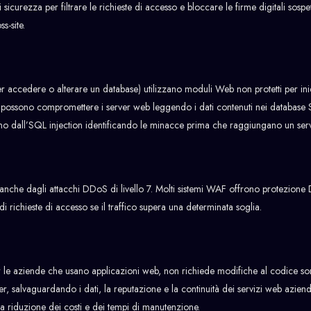
curezza per filtrare le richieste di accesso e bloccare le firme digitali sospet
s-site.
r accedere o alterare un database) utilizzano moduli Web non protetti per ini
i possono compromettere i server web leggendo i dati contenuti nei database
ono dall’SQL injection identificando le minacce prima che raggiungano un serve
nche dagli attacchi DDoS di livello 7. Molti sistemi WAF offrono protezion
i richieste di accesso se il traffico supera una determinata soglia.
er le aziende che usano applicazioni web, non richiede modifiche al codice s
er, salvaguardando i dati, la reputazione e la continuità dei servizi web aziend
 riduzione dei costi e dei tempi di manutenzione.