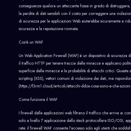
conseguenze qualora un attaccante fosse in grado di distruggere, alt
la perdita di dati sensibili con il costo per correggere una violaz
di sicurezza per le applicazioni Web aiuterebbe sicuramente a ridurre
sicurezza e la reputazione rovinata.
Cos’è un WAF
Un Web Application Firewall (WAF) è un dispositivo di sicurezza di 
il traffico HTTP per tenere traccia delle minacce e applicano polit
superficie delle minacce e la probabilità di attacchi critici. Ques
scripting (XSS), vettori comuni di violazione dei dati, ma rispond
(https://f3rm1.cloud/articoli/attacchi-ddos-cosa-sono-e-che-azioni
Come funziona il WAF
I firewall delle applicazioni web filtrano il traffico che arriva ai c
solo a livello 7 applicazione dello stack protocollare ISO/OSI, app
rete: il firewall WAF consente l’accesso solo agli utenti che soddi