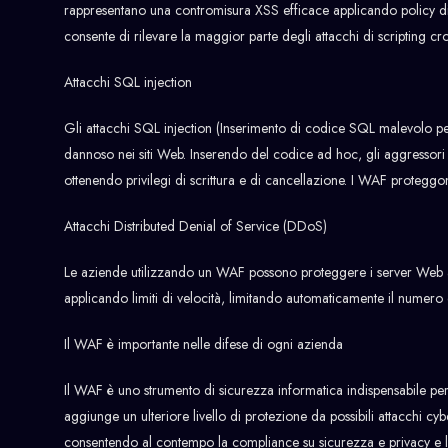
rappresentano una contromisura XSS efficace applicando policy di si
consente di rilevare la maggior parte degli attacchi di scripting cros
Attacchi SQL injection
Gli attacchi SQL injection (Inserimento di codice SQL malevolo pe
dannoso nei siti Web. Inserendo del codice ad hoc, gli aggressor
ottenendo privilegi di scrittura e di cancellazione. I WAF protegg
Attacchi Distributed Denial of Service (DDoS)
Le aziende utilizzando un WAF possono proteggere i server Web a
applicando limiti di velocità, limitando automaticamente il numero d
Il WAF è importante nelle difese di ogni azienda
Il WAF è uno strumento di sicurezza informatica indispensabile p
aggiunge un ulteriore livello di protezione da possibili attacchi cyb
consentendo al contempo la compliance su sicurezza e privacy e la