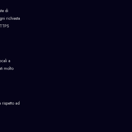
ste di
gni richiesta
/HTTPS
ocali a
ati molto
 rispetto ad