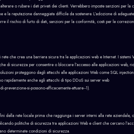
erare o rubare i dati privati ​​dei clienti. Verrebbero imposte sanzioni per la 
ione e la reputazione danneggiata difficile da sostenere. L’adozione di adeguat
 il rischio di furto di dati, sanzioni per la conformità, costi per le correzion
rete che crea una barriera sicura tra le applicazioni web e Internet. I sistemi 
iche di sicurezza per consentire o bloccare l’accesso alle applicazioni web, r
te soluzioni proteggono dagli attacchi alle applicazioni Web come SQL injection 
ono rapidamente anche agli attacchi di tipo DDoS sui server web
-di-prevenzione-si-possono-efficacemente-attuare--1).
onfini della rete locale prima che raggiunga i server interni alla rete aziendale
licando politiche di sicurezza tra applicazioni Web e client che cercano l’acc
sfano determinate condizioni di sicurezza.