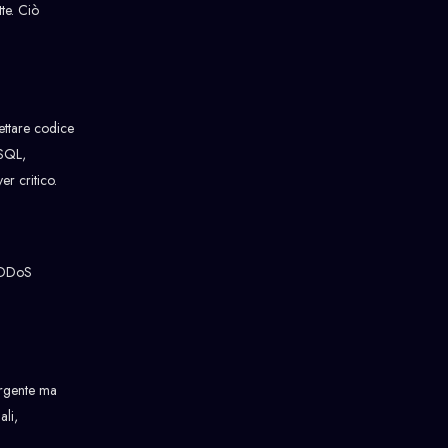
te. Ciò
ettare codice
 SQL,
r critico.
e DDoS
orgente ma
ali,