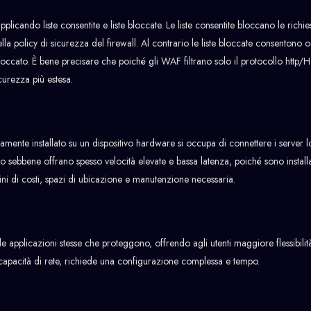
licando liste consentite e liste bloccate. Le liste consentite bloccano le richie
lla policy di sicurezza del firewall. Al contrario le liste bloccate consentono o
loccato. È bene precisare che poiché gli WAF filtrano solo il protocollo http
curezza più estesa.
tamente installato su un dispositivo hardware si occupa di connettere i server l
 tipo sebbene offrano spesso velocità elevate e bassa latenza, poiché sono install
ini di costi, spazi di ubicazione e manutenzione necessaria.
le applicazioni stesse che proteggono, offrendo agli utenti maggiore flessibilità
la capacità di rete, richiede una configurazione complessa e tempo.