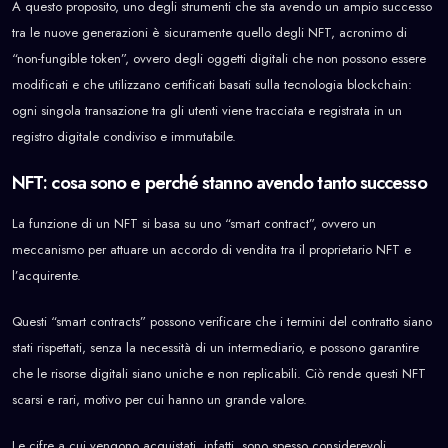
A questo proposito, uno degli strumenti che sta avendo un ampio successo
tra le nuove generazioni è sicuramente quello degli NFT, acronimo di
“non-fungible token”, ovvero degli oggetti digitali che non possono essere
modificati e che utilizzano certificati basati sulla tecnologia blockchain:
ogni singola transazione tra gli utenti viene tracciata e registrata in un
registro digitale condiviso e immutabile.
NFT: cosa sono e perché stanno avendo tanto successo
La funzione di un NFT si basa su uno “smart contract”, ovvero un
meccanismo per attuare un accordo di vendita tra il proprietario NFT e
l’acquirente.
Questi “smart contracts” possono verificare che i termini del contratto siano
stati rispettati, senza la necessità di un intermediario, e possono garantire
che le risorse digitali siano uniche e non replicabili. Ciò rende questi NFT
scarsi e rari, motivo per cui hanno un grande valore.
Le cifre a cui vengono acquistati, infatti, sono spesso considerevoli.