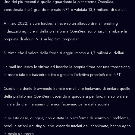
Uno dei più recenti è quello riguardante la piattaforma OpenSea,
considerata il più grande mercato NFT e valutata 13,3 miliardi di dollari.
A inizio 2022, alcuni hacker, attraverso un attacco di mail phishing
indirizzato agli utenti della piattaforma OpenSea, sono riusciti a rubare la
proprietà di alcuni NFT ai legittimi proprietari.
Si stima che il valore della frode si aggiri intorno a 1,7 milioni di dollari.
La mail induceva le vittime ad inserire la propria firma per una transazione,
in modo tale da trasferire a titolo gratuito l’effettiva proprietà dell’NFT.
Questo incidente è avvenuto tramite e-mail che tentavano di imitare quelle
della piattaforma OpenSea riuscendo a spacciarsi per loro, ma sono state
inviate da utenti anonimi che non facevano parte della società.
In questo caso, dunque, non è stata la piattaforma di scambio il problema,
bensì le azioni dei singoli che, essendo tutelati dall’anonimato, hanno agito
in totale sicurezza.