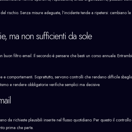
del rischio. Senza misure adeguate, l'incidente tende a ripetersi: cambiano l
e, ma non sufficienti da sole
 un buon filtro email. Il secondo è pensare che basti un corso annuale. Entramb
 e comportamenti. Soprattutto, servono controlli che rendano difficile sbaglia
ismo e rendere obbligatorie verifiche semplici ma decisive.
mail
 da richieste plausibili inserite nel flusso quotidiano. Per questo il controllo
nto prima che parta.