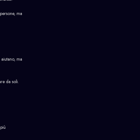
e persone, ma
i aiutano, ma
re da soli.
 più