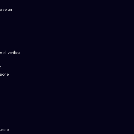
serve un
 di verifica
i.
isione
ure e