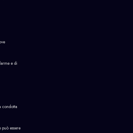
dove
llarme e di
la condotta
to può essere