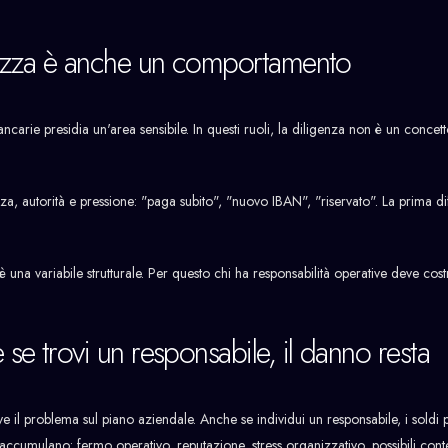
curezza è anche un comportamento
ncarie presidia un'area sensibile. In questi ruoli, la diligenza non è un concetto
nza, autorità e pressione: "paga subito", "nuovo IBAN", "riservato". La prima di
.
una variabile strutturale. Per questo chi ha responsabilità operative deve cost
 se trovi un responsabile, il danno resta
ve il problema sul piano aziendale. Anche se individui un responsabile, i soldi
i si accumulano: fermo operativo, reputazione, stress organizzativo, possibili cont