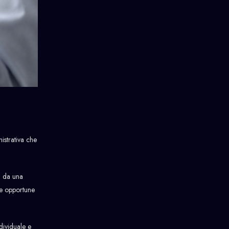
istrativa che
, da una
 le opportune
dividuale e