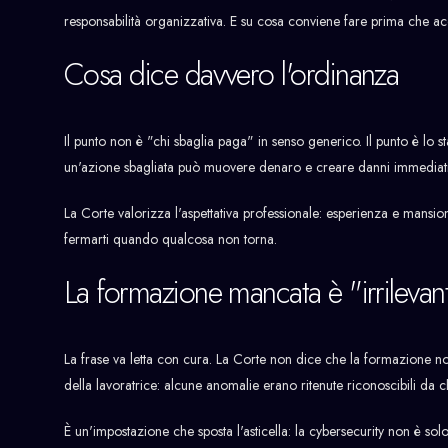
responsabilità organizzativa. E su cosa conviene fare prima che a
Cosa dice davvero l'ordinanza
Il punto non è "chi sbaglia paga" in senso generico. Il punto è lo st
un'azione sbagliata può muovere denaro e creare danni immediati
La Corte valorizza l'aspettativa professionale: esperienza e mansion
fermarti quando qualcosa non torna.
La formazione mancata è "irrileva
La frase va letta con cura. La Corte non dice che la formazione no
della lavoratrice: alcune anomalie erano ritenute riconoscibili da 
È un'impostazione che sposta l'asticella: la cybersecurity non è sol