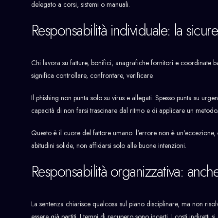
delegato a corsi, sistemi o manuali.
Responsabilità individuale: la si
Chi lavora su fatture, bonifici, anagrafiche fornitori e coordinate ba
significa controllare, confrontare, verificare.
Il phishing non punta solo su virus e allegati. Spesso punta su urge
capacità di non farsi trascinare dal ritmo e di applicare un metodo
Questo è il cuore del fattore umano: l'errore non è un'eccezione, è 
abitudini solide, non affidarsi solo alle buone intenzioni.
Responsabilità organizzativa: anche
La sentenza chiarisce qualcosa sul piano disciplinare, ma non risol
essere già partiti. I tempi di recupero sono incerti. I costi indirett