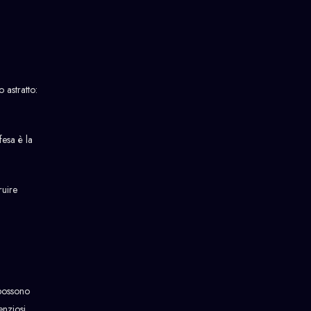
 astratto:
fesa è la
ruire
 possono
enziosi.